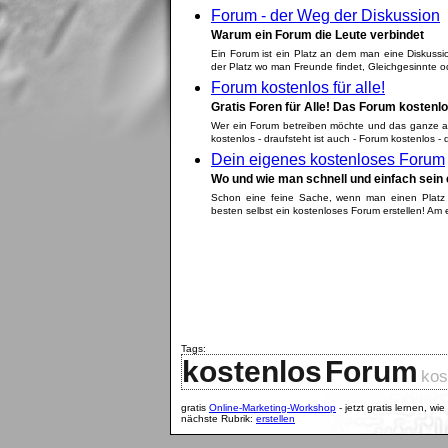
Forum - der Weg der Diskussion
Warum ein Forum die Leute verbindet
Ein Forum ist ein Platz an dem man eine Diskussi
der Platz wo man Freunde findet, Gleichgesinnte od
Forum kostenlos für alle!
Gratis Foren für Alle! Das Forum kostenl
Wer ein Forum betreiben möchte und das ganze auc
kostenlos - draufsteht ist auch - Forum kostenlos - d
Dein eigenes kostenloses Forum
Wo und wie man schnell und einfach sein
Schon eine feine Sache, wenn man einen Platz 
besten selbst ein kostenloses Forum erstellen! Am 
Tags:
kostenlos
Forum
kos
gratis
Online-Marketing-Workshop
- jetzt gratis lernen, wi
nächste Rubrik:
erstellen