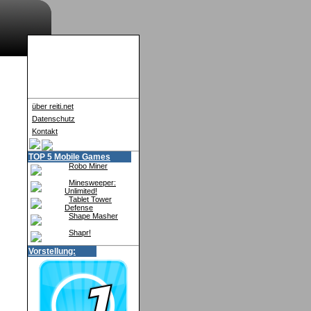
über reiti.net
Datenschutz
Kontakt
TOP 5 Mobile Games
Robo Miner
Minesweeper:
Unlimited!
Tablet Tower
Defense
Shape Masher
Shapr!
Vorstellung: