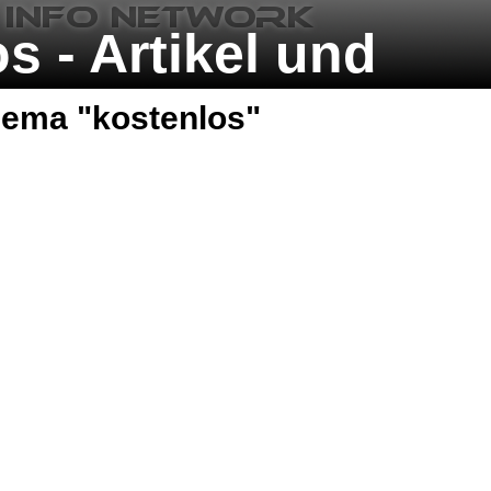
s - Artikel und
e zum Thema
hema "
kostenlos
"